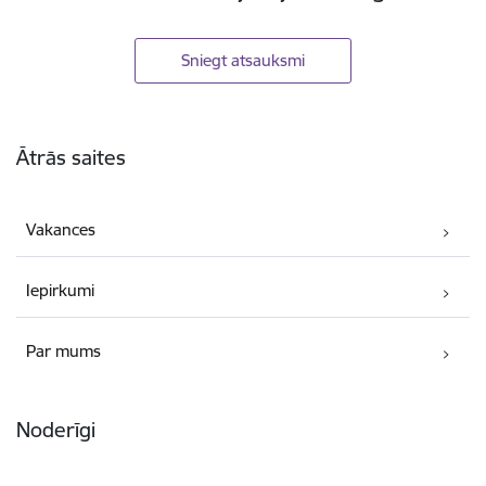
Sniegt atsauksmi
Kājene
Ātrās saites
Vakances
Iepirkumi
Par mums
Noderīgi