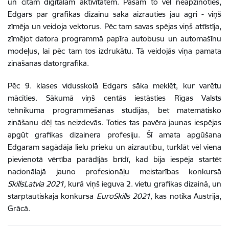
un citām digitālām aktivitātēm. Pašam to vēl neapzinoties,
Edgars par grafikas dizainu sāka aizrauties jau agri - viņš
zīmēja un veidoja vektorus. Pēc tam savas spējas viņš attīstīja,
zīmējot datora programmā papīra autobusu un automašīnu
modeļus, lai pēc tam tos izdrukātu. Tā veidojās viņa pamata
zināšanas datorgrafikā.
Pēc 9. klases vidusskolā Edgars sāka meklēt, kur varētu
mācīties. Sākumā viņš centās iestāsties Rīgas Valsts
tehnikuma programmēšanas studijās, bet matemātisko
zināšanu dēļ tas neizdevās. Toties tas pavēra jaunas iespējas
apgūt grafikas dizainera profesiju. Šī amata apgūšana
Edgaram sagādāja lielu prieku un aizrautību, turklāt vēl viena
pievienotā vērtība parādījās brīdī, kad bija iespēja startēt
nacionālajā jauno profesionāļu meistarības konkursā
SkillsLatvia 2021,
kurā viņš ieguva 2. vietu grafikas dizainā, un
starptautiskajā konkursā
EuroSkills 2021,
kas notika Austrijā,
Grācā.