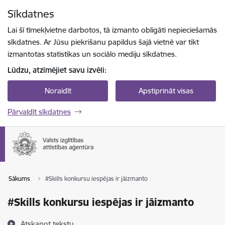
Pāriet uz lapas saturu
Sīkdatnes
Spied
lai meklētu
Enter
Lai šī tīmekļvietne darbotos, tā izmanto obligāti nepieciešamās
sīkdatnes. Ar Jūsu piekrišanu papildus šajā vietnē var tikt
izmantotas statistikas un sociālo mediju sīkdatnes.
Lūdzu, atzīmējiet savu izvēli:
Noraidīt
Apstiprināt visas
Pārvaldīt sīkdatnes
Sākums
#Skills konkursu iespējas ir jāizmanto
#Skills konkursu iespējas ir jāizmanto
Atskaņot tekstu