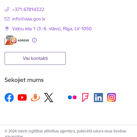
+371 67814322
E-pasts:
info@viaa.gov.lv
Vaļņu iela 1 (3.-6. stāvs), Rīga, LV-1050
Visi kontakti
Sekojiet mums
© 2026 Valsts izglītības attīstības aģentūra, publicētā satura visas tiesības
aizsargātas.