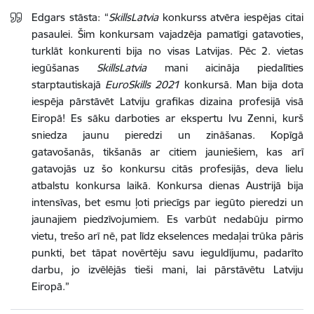
Edgars stāsta: “
SkillsLatvia
konkurss atvēra iespējas citai
pasaulei. Šim konkursam vajadzēja pamatīgi gatavoties,
turklāt konkurenti bija no visas Latvijas. Pēc 2. vietas
iegūšanas
SkillsLatvia
mani aicināja piedalīties
starptautiskajā
EuroSkills 2021
konkursā. Man bija dota
iespēja pārstāvēt Latviju grafikas dizaina profesijā visā
Eiropā! Es sāku darboties ar ekspertu Ivu Zenni, kurš
sniedza jaunu pieredzi un zināšanas. Kopīgā
gatavošanās, tikšanās ar citiem jauniešiem, kas arī
gatavojās uz šo konkursu citās profesijās, deva lielu
atbalstu konkursa laikā. Konkursa dienas Austrijā bija
intensīvas, bet esmu ļoti priecīgs par iegūto pieredzi un
jaunajiem piedzīvojumiem. Es varbūt nedabūju pirmo
vietu, trešo arī nē, pat līdz ekselences medaļai trūka pāris
punkti, bet tāpat novērtēju savu ieguldījumu, padarīto
darbu, jo izvēlējās tieši mani, lai pārstāvētu Latviju
Eiropā.”