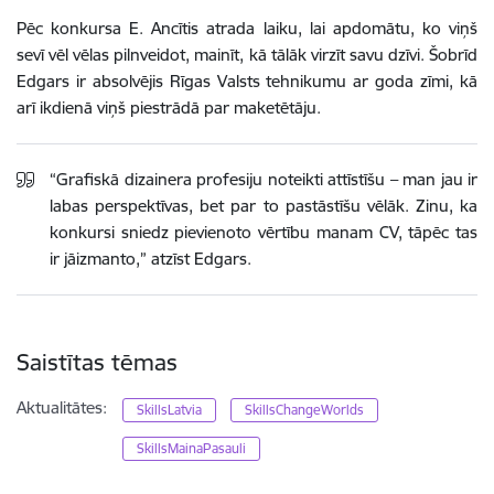
Pēc konkursa E. Ancītis atrada laiku, lai apdomātu, ko viņš
sevī vēl vēlas pilnveidot, mainīt, kā tālāk virzīt savu dzīvi. Šobrīd
Edgars ir absolvējis Rīgas Valsts tehnikumu ar goda zīmi, kā
arī ikdienā viņš piestrādā par maketētāju.
“Grafiskā dizainera profesiju noteikti attīstīšu – man jau ir
labas perspektīvas, bet par to pastāstīšu vēlāk. Zinu, ka
konkursi sniedz pievienoto vērtību manam CV, tāpēc tas
ir jāizmanto,” atzīst Edgars.
Saistītas tēmas
Aktualitātes:
SkillsLatvia
SkillsChangeWorlds
SkillsMainaPasauli