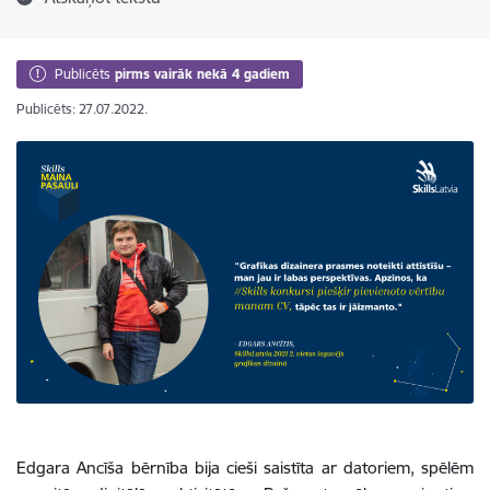
Publicēts
pirms vairāk nekā 4 gadiem
Publicēts: 27.07.2022.
Edgara Ancīša bērnība bija cieši saistīta ar datoriem, spēlēm