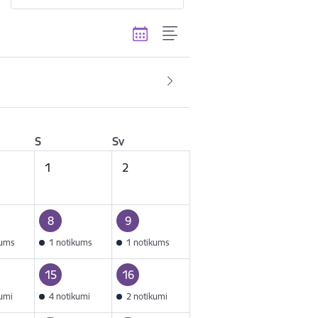
S
Sv
1
2
8
9
kums
1 notikums
1 notikums
15
16
kumi
4 notikumi
2 notikumi