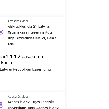
Atrašanās vieta
Aizkraukles iela 21, Latvijas
Organiskās sintēzes institūts,
Rīga, Aizkraukles iela 21, Lielajā
zālē
nai 1.1.1.2.pasākuma
 kārtā
n Latvijas Republikas Uzņēmumu
Atrašanās vieta
Āzenas ielā 12, Rīgas Tehniskā
universitāte, Rīga, Āzenes iela 12,