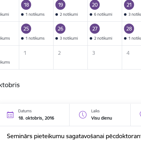
18
19
20
21
tikumi
1 notikums
2 notikumi
6 notikumi
3 noti
25
26
27
28
tikums
1 notikums
3 notikumi
2 notikumi
1 noti
1
2
3
4
tikums
ktobris
Datums
Laiks
18. oktobris, 2016
Visu dienu
Seminārs pieteikumu sagatavošanai pēcdoktorant