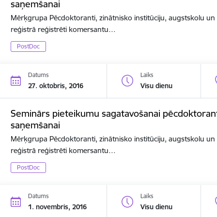
saņemšanai
Mērķgrupa Pēcdoktoranti, zinātnisko institūciju, augstskolu u
reģistrā reģistrēti komersantu…
PostDoc
Datums
Laiks
27. oktobris, 2016
Visu dienu
Seminārs pieteikumu sagatavošanai pēcdoktorant
saņemšanai
Mērķgrupa Pēcdoktoranti, zinātnisko institūciju, augstskolu u
reģistrā reģistrēti komersantu…
PostDoc
Datums
Laiks
1. novembris, 2016
Visu dienu