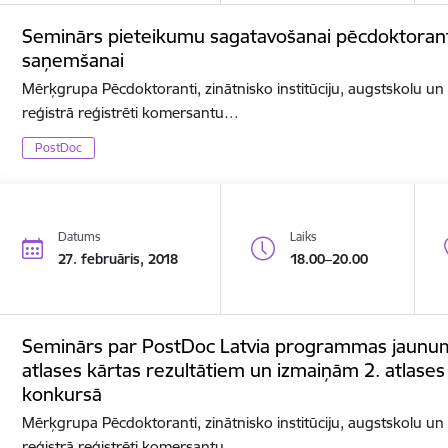
Seminārs pieteikumu sagatavošanai pēcdoktorant
saņemšanai
Mērķgrupa Pēcdoktoranti, zinātnisko institūciju, augstskolu u
reģistrā reģistrēti komersantu…
PostDoc
Datums
Laiks
27. februāris, 2018
18.00–20.00
Seminārs par PostDoc Latvia programmas jaunumi
atlases kārtas rezultātiem un izmaiņām 2. atlases 
konkursā
Mērķgrupa Pēcdoktoranti, zinātnisko institūciju, augstskolu u
reģistrā reģistrēti komersantu…