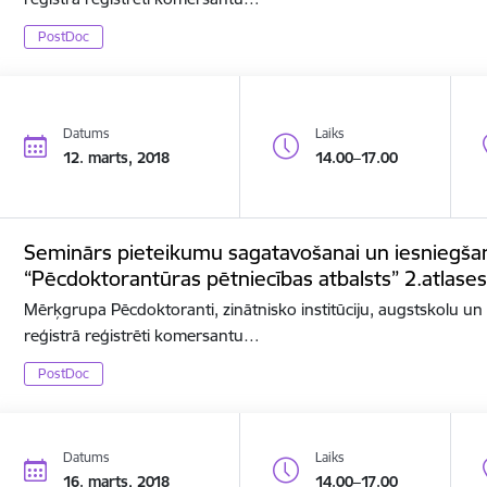
PostDoc
Datums
Laiks
12. marts, 2018
14.00–17.00
Seminārs pieteikumu sagatavošanai un iesniegša
“Pēcdoktorantūras pētniecības atbalsts” 2.atlases
Mērķgrupa Pēcdoktoranti, zinātnisko institūciju, augstskolu u
reģistrā reģistrēti komersantu…
PostDoc
Datums
Laiks
16. marts, 2018
14.00–17.00