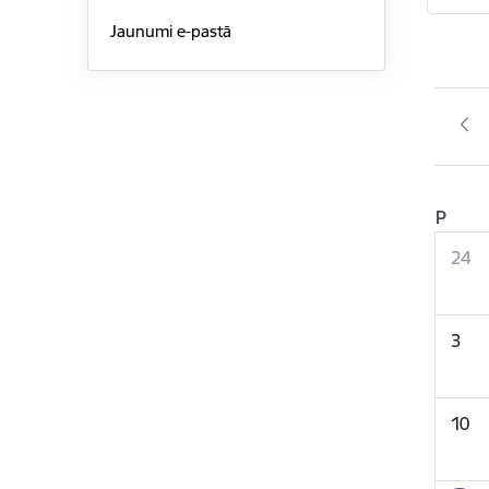
Jaunumi e-pastā
P
24
3
10