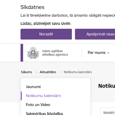
Pāriet uz lapas saturu
Sīkdatnes
Lai šī tīmekļvietne darbotos, tā izmanto obligāti nepiec
Lūdzu, atzīmējiet savu izvēli:
Noraidīt
Apstiprināt visas
Par mums
Sākums
Aktualitātes
Notikumu kalendārs
Notik
Jaunumi
Notikumu kalendārs
Foto un Video
Meklēt
Sabiedrības līdzdalība