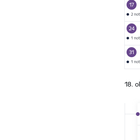
17
2 no
24
1 no
31
1 no
18. o