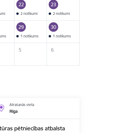
22
23
kumi
2 notikumi
2 notikumi
29
30
kums
1 notikums
1 notikums
5
6
Atrašanās vieta
Rīga
ūras pētniecības atbalsta