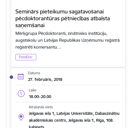
Seminārs pieteikumu sagatavošanai
pēcdoktorantūras pētniecības atbalsta
saņemšanai
Mērķgrupa Pēcdoktoranti, zinātnisko institūciju,
augstskolu un Latvijas Republikas Uzņēmumu reģistrā
reģistrēti komersantu…
PostDoc
Datums
27. februāris, 2018
Laiks
18.00–20.00
Atrašanās vieta
Jelgavas iela 1, Latvijas Universitāte, Dabaszinātņu
akadēmiskais centrs, Jelgavas iela 1, Rīga, 108.
kabinets