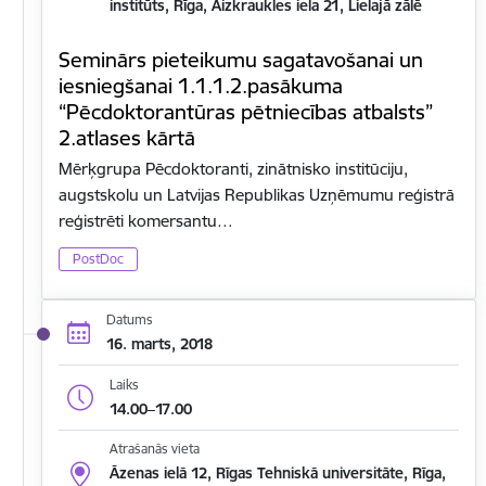
institūts, Rīga, Aizkraukles iela 21, Lielajā zālē
Seminārs pieteikumu sagatavošanai un
iesniegšanai 1.1.1.2.pasākuma
“Pēcdoktorantūras pētniecības atbalsts”
2.atlases kārtā
Mērķgrupa Pēcdoktoranti, zinātnisko institūciju,
augstskolu un Latvijas Republikas Uzņēmumu reģistrā
reģistrēti komersantu…
PostDoc
Datums
16. marts, 2018
Laiks
14.00–17.00
Atrašanās vieta
Āzenas ielā 12, Rīgas Tehniskā universitāte, Rīga,