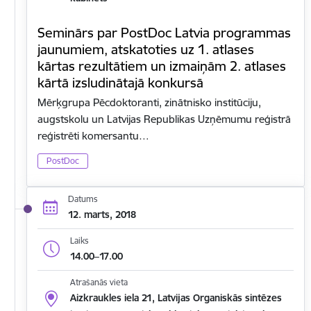
Seminārs par PostDoc Latvia programmas
jaunumiem, atskatoties uz 1. atlases
kārtas rezultātiem un izmaiņām 2. atlases
kārtā izsludinātajā konkursā
Mērķgrupa Pēcdoktoranti, zinātnisko institūciju,
augstskolu un Latvijas Republikas Uzņēmumu reģistrā
reģistrēti komersantu…
PostDoc
Datums
12. marts, 2018
Laiks
14.00–17.00
Atrašanās vieta
Aizkraukles iela 21, Latvijas Organiskās sintēzes