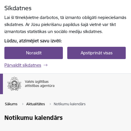
Pāriet uz lapas saturu
Sīkdatnes
Spied
lai meklētu
Enter
Lai šī tīmekļvietne darbotos, tā izmanto obligāti nepieciešamās
sīkdatnes. Ar Jūsu piekrišanu papildus šajā vietnē var tikt
izmantotas statistikas un sociālo mediju sīkdatnes.
Lūdzu, atzīmējiet savu izvēli:
Noraidīt
Apstiprināt visas
Pārvaldīt sīkdatnes
Sākums
Aktualitātes
Notikumu kalendārs
Notikumu kalendārs