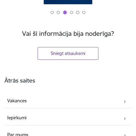
Vai šī informācija bija noderīga?
Sniegt atsauksmi
Kājene
Ātrās saites
Vakances
Iepirkumi
Par mums