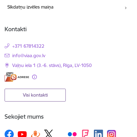
Sīkdatņu izvēles maiņa
Kontakti
+371 67814322
E-pasts:
info@viaa.gov.lv
Vaļņu iela 1 (3.-6. stāvs), Rīga, LV-1050
Visi kontakti
Sekojiet mums