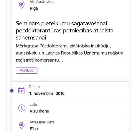
Atrašanās vieta
Rīga
Seminārs pieteikumu sagatavošanai
pēcdoktorantūras pētniecības atbalsta
saņemšanai
Mērķgrupa Pēcdoktoranti, zinātnisko institūciju,
augstskolu un Latvijas Republikas Uzņēmumu reģistrā
reģistrēti komersantu…
PostDoc
Datums
1. novembris, 2016
Laiks
Visu dienu
Atrašanās vieta
Rīga