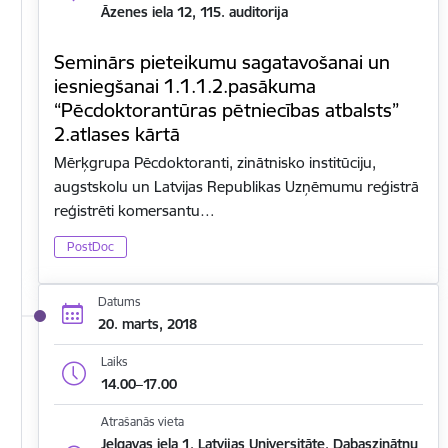
Āzenes iela 12, 115. auditorija
Seminārs pieteikumu sagatavošanai un
iesniegšanai 1.1.1.2.pasākuma
“Pēcdoktorantūras pētniecības atbalsts”
2.atlases kārtā
Mērķgrupa Pēcdoktoranti, zinātnisko institūciju,
augstskolu un Latvijas Republikas Uzņēmumu reģistrā
reģistrēti komersantu…
PostDoc
Datums
20. marts, 2018
Laiks
14.00–17.00
Atrašanās vieta
Jelgavas iela 1, Latvijas Universitāte, Dabaszinātņu