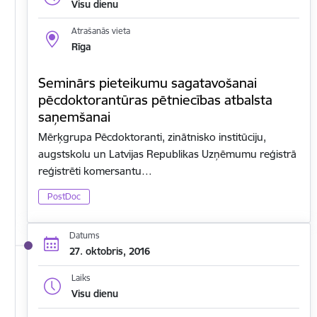
Visu dienu
Atrašanās vieta
Rīga
Seminārs pieteikumu sagatavošanai
pēcdoktorantūras pētniecības atbalsta
saņemšanai
Mērķgrupa Pēcdoktoranti, zinātnisko institūciju,
augstskolu un Latvijas Republikas Uzņēmumu reģistrā
reģistrēti komersantu…
PostDoc
Datums
27. oktobris, 2016
Laiks
Visu dienu