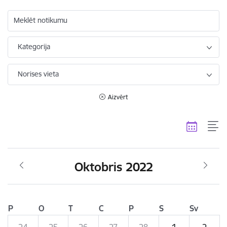
Meklēt notikumu
Kategorija
Norises vieta
Aizvērt
Oktobris 2022
P
O
T
C
P
S
Sv
24
25
26
27
28
1
2