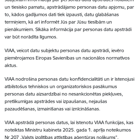
un tiesisko pamatu, apstrādājamo personas datu apjomu, par
to, kādos gadījumos dati tiek izpausti, datu glabāšanas
termiņiem, kā arī informēt Jūs par Jūsu tiesībām un
pienākumiem. Sīkāka informācija par personas datu apstrādi
var būt norādīta līgumos.
VIAA, veicot datu subjektu personas datu apstrādi, ievēro
piemērojamos Eiropas Savienības un nacionālos normatīvos
aktus.
VIAA nodrošina personas datu konfidencialitāti un ir īstenojusi
atbilstošus tehniskos un organizatoriskos pasākumus
personas datu aizsardzībai no nesankcionētas piekļuves,
pretlikumīgas apstrādes vai izpaušanas, nejaušas
pazaudēšanas, izmainīšanas vai iznīcināšanas.
VIAA apstrādā personas datus, lai īstenotu VIAA funkcijas, kas
noteiktas Ministru kabineta 2025. gada 1. aprīļa noteikumos
Nr.207 „Valsts izglītības attīstības aģentūras nolikums”.