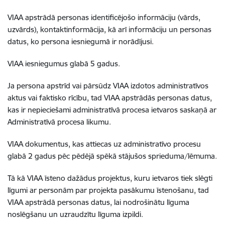
VIAA apstrādā personas identificējošo informāciju (vārds,
uzvārds), kontaktinformācija, kā arī informāciju un personas
datus, ko persona iesniegumā ir norādījusi.
VIAA iesniegumus glabā 5 gadus.
Ja persona apstrīd vai pārsūdz VIAA izdotos administratīvos
aktus vai faktisko rīcību, tad VIAA apstrādās personas datus,
kas ir nepieciešami administratīvā procesa ietvaros saskaņā ar
Administratīvā procesa likumu.
VIAA dokumentus, kas attiecas uz administratīvo procesu
glabā 2 gadus pēc pēdējā spēkā stājušos sprieduma/lēmuma.
Tā kā VIAA īsteno dažādus projektus, kuru ietvaros tiek slēgti
līgumi ar personām par projekta pasākumu īstenošanu, tad
VIAA apstrādā personas datus, lai nodrošinātu līguma
noslēgšanu un uzraudzītu līguma izpildi.