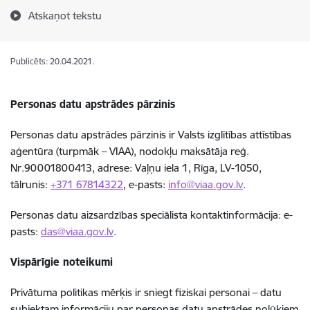
Atskaņot tekstu
Publicēts: 20.04.2021.
Personas datu apstrādes pārzinis
Personas datu apstrādes pārzinis ir Valsts izglītības attīstības
aģentūra (turpmāk – VIAA), nodokļu maksātāja reģ.
Nr.90001800413, adrese: Vaļņu iela 1, Rīga, LV-1050,
tālrunis:
+371 67814322
, e-pasts:
info@viaa.gov.lv
.
Personas datu aizsardzības speciālista kontaktinformācija: e-
pasts:
das@viaa.gov.lv
.
Vispārīgie noteikumi
Privātuma politikas mērķis ir sniegt fiziskai personai – datu
subjektam informāciju par personas datu apstrādes nolūkiem