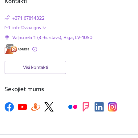
Kontakti
+371 67814322
E-pasts:
info@viaa.gov.lv
Vaļņu iela 1 (3.-6. stāvs), Rīga, LV-1050
Visi kontakti
Sekojiet mums