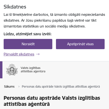
Pāriet uz lapas saturu
Sīkdatnes
Spied
lai meklētu
Enter
Lai šī tīmekļvietne darbotos, tā izmanto obligāti nepieciešamās
sīkdatnes. Ar Jūsu piekrišanu papildus šajā vietnē var tikt
izmantotas statistikas un sociālo mediju sīkdatnes.
Lūdzu, atzīmējiet savu izvēli:
Noraidīt
Apstiprināt visas
Pārvaldīt sīkdatnes
Sākums
Personas datu apstrāde Valsts izglītības attīstības aģentūrā
Personas datu apstrāde Valsts izglītības
attīstības aģentūrā