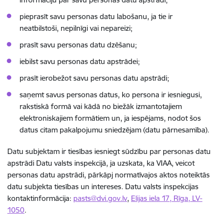
pieprasīt savu personas datu labošanu, ja tie ir
neatbilstoši, nepilnīgi vai nepareizi;
prasīt savu personas datu dzēšanu;
iebilst savu personas datu apstrādei;
prasīt ierobežot savu personas datu apstrādi;
saņemt savus personas datus, ko persona ir iesniegusi,
rakstiskā formā vai kādā no biežāk izmantotajiem
elektroniskajiem formātiem un, ja iespējams, nodot šos
datus citam pakalpojumu sniedzējam (datu pārnesamība).
Datu subjektam ir tiesības iesniegt sūdzību par personas datu
apstrādi Datu valsts inspekcijā, ja uzskata, ka VIAA, veicot
personas datu apstrādi, pārkāpj normatīvajos aktos noteiktās
datu subjekta tiesības un intereses. Datu valsts inspekcijas
kontaktinformācija:
pasts@dvi.gov.lv
,
Elijas iela 17, Rīga, LV-
1050
.