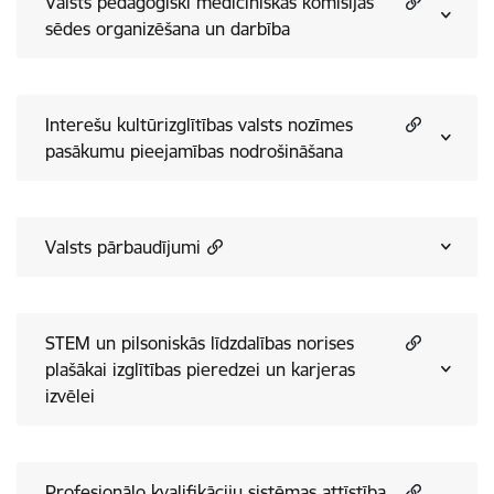
Valsts pedagoģiski medicīniskās komisijas
sēdes organizēšana un darbība
Interešu kultūrizglītības valsts nozīmes
pasākumu pieejamības nodrošināšana
Valsts pārbaudījumi
STEM un pilsoniskās līdzdalības norises
plašākai izglītības pieredzei un karjeras
izvēlei
Profesionālo kvalifikāciju sistēmas attīstība