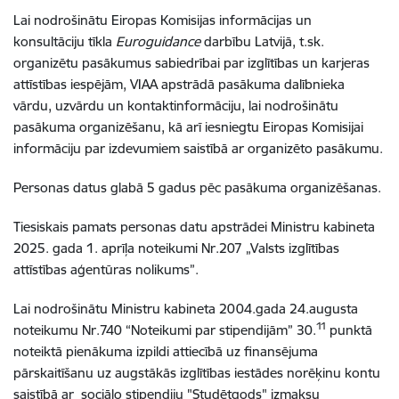
Lai nodrošinātu Eiropas Komisijas informācijas un
konsultāciju tīkla
Euroguidance
darbību Latvijā, t.sk.
organizētu pasākumus sabiedrībai par izglītības un karjeras
attīstības iespējām, VIAA apstrādā pasākuma dalībnieka
vārdu, uzvārdu un kontaktinformāciju, lai nodrošinātu
pasākuma organizēšanu, kā arī iesniegtu Eiropas Komisijai
informāciju par izdevumiem saistībā ar organizēto pasākumu.
Personas datus glabā 5 gadus pēc pasākuma organizēšanas.
Tiesiskais pamats personas datu apstrādei Ministru kabineta
2025. gada 1. aprīļa noteikumi Nr.207 „Valsts izglītības
attīstības aģentūras nolikums”.
Lai nodrošinātu Ministru kabineta 2004.gada 24.augusta
11
noteikumu Nr.740 “Noteikumi par stipendijām” 30.
punktā
noteiktā pienākuma izpildi attiecībā uz finansējuma
pārskaitīšanu uz augstākās izglītības iestādes norēķinu kontu
saistībā ar sociālo stipendiju "Studētgods" izmaksu