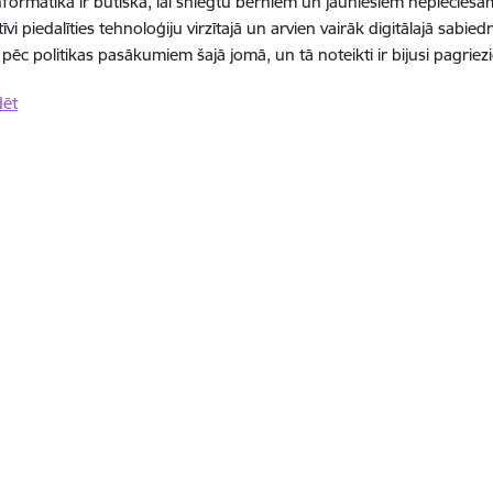
 informātikā ir būtiska, lai sniegtu bērniem un jauniešiem nepiecieša
īvi piedalīties tehnoloģiju virzītajā un arvien vairāk digitālajā sabied
pēc politikas pasākumiem šajā jomā, un tā noteikti ir bijusi pagriezie
dēt