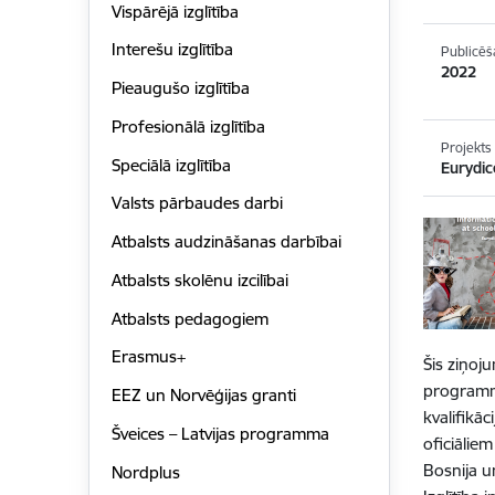
Vispārējā izglītība
Interešu izglītība
Publicēš
2022
Pieaugušo izglītība
Profesionālā izglītība
Projekts
Speciālā izglītība
Eurydic
Valsts pārbaudes darbi
Atbalsts audzināšanas darbībai
Atbalsts skolēnu izcilībai
Atbalsts pedagogiem
Erasmus+
Šis ziņoj
programmā
EEZ un Norvēģijas granti
kvalifikā
Šveices – Latvijas programma
oficiāliem
Bosnija u
Nordplus