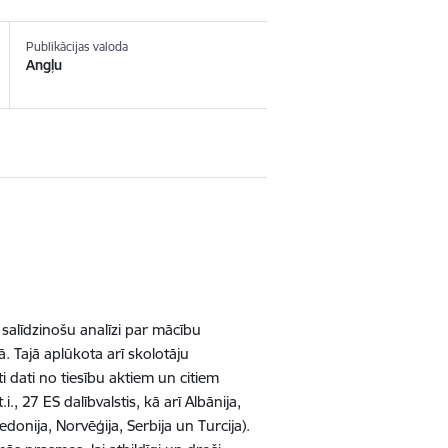
Publikācijas valoda
Angļu
t salīdzinošu analīzi par mācību
Tajā aplūkota arī skolotāju
i dati no tiesību aktiem un citiem
, 27 ES dalībvalstis, kā arī Albānija,
onija, Norvēģija, Serbija un Turcija).