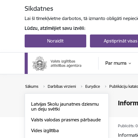
Pāriet uz lapas saturu
Sīkdatnes
Lai šī tīmekļvietne darbotos, tā izmanto obligāti nepiec
Lūdzu, atzīmējiet savu izvēli:
Noraidīt
Apstiprināt visas
Par mums
Sākums
Darbības virzieni
Eurydice
Publikāciju katal
Inform
Latvijas Skolu jaunatnes dziesmu
un deju svētki
Valsts valodas prasmes pārbaude
Publicēts: 
Vides izglītība
Informati