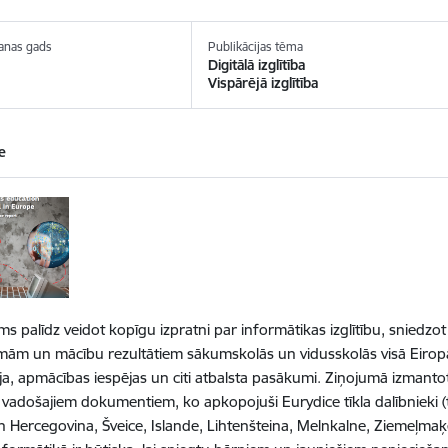
anas gads
Publikācijas tēma
Digitālā izglītība
Vispārējā izglītība
e
ums palīdz veidot kopīgu izpratni par informātikas izglītību, sniedzo
m un mācību rezultātiem sākumskolās un vidusskolās visā Eiropā. 
cija, apmācības iespējas un citi atbalsta pasākumi. Ziņojumā izmantot
 vadošajiem dokumentiem, ko apkopojuši Eurydice tīkla dalībnieki (t.i.
n Hercegovina, Šveice, Islande, Lihtenšteina, Melnkalne, Ziemeļmaķed