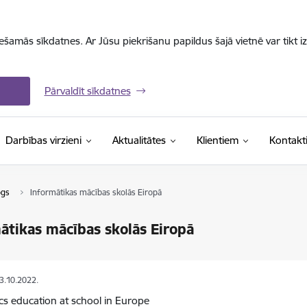
iešamās sīkdatnes. Ar Jūsu piekrišanu papildus šajā vietnē var tikt i
Pārvaldīt sīkdatnes
Darbības virzieni
Aktualitātes
Klientiem
Kontakt
ogs
Informātikas mācības skolās Eiropā
ātikas mācības skolās Eiropā
03.10.2022.
cs education at school in Europe