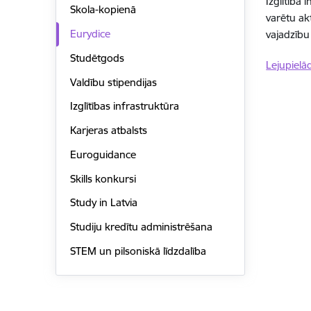
Izglītība
Skola-kopienā
varētu akt
Eurydice
vajadzību 
Studētgods
Lejupielā
Valdību stipendijas
Izglītības infrastruktūra
Karjeras atbalsts
Euroguidance
Skills konkursi
Study in Latvia
Studiju kredītu administrēšana
STEM un pilsoniskā līdzdalība