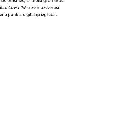
mās prasmes, lai atbildīgi un droši
rībā.
Covid-19
krīze ir uzsvērusi
na punkts digitālajā izglītībā.