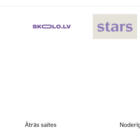
Kājene
Ātrās saites
Noderīg