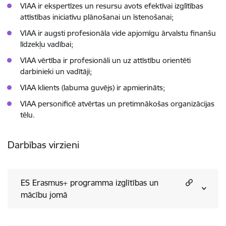
VIAA ir ekspertīzes un resursu avots efektīvai izglītības
attīstības iniciatīvu plānošanai un īstenošanai;
VIAA ir augsti profesionāla vide apjomīgu ārvalstu finanšu
līdzekļu vadībai;
VIAA vērtība ir profesionāli un uz attīstību orientēti
darbinieki un vadītāji;
VIAA klients (labuma guvējs) ir apmierināts;
VIAA personificē atvērtas un pretimnākošas organizācijas
tēlu.
Darbības virzieni
ES Erasmus+ programma izglītības un
mācību jomā