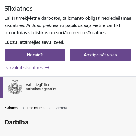
Pāriet uz lapas saturu
Sīkdatnes
Spied
lai meklētu
Enter
Lai šī tīmekļvietne darbotos, tā izmanto obligāti nepieciešamās
sīkdatnes. Ar Jūsu piekrišanu papildus šajā vietnē var tikt
izmantotas statistikas un sociālo mediju sīkdatnes.
Lūdzu, atzīmējiet savu izvēli:
Noraidīt
Apstiprināt visas
Pārvaldīt sīkdatnes
Sākums
Par mums
Darbība
Darbība