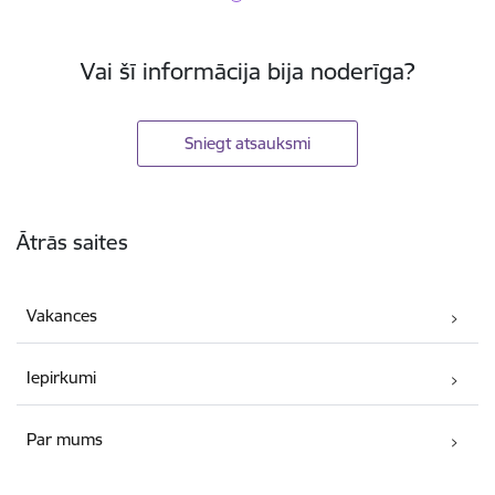
Vai šī informācija bija noderīga?
Sniegt atsauksmi
Kājene
Ātrās saites
Vakances
Iepirkumi
Par mums