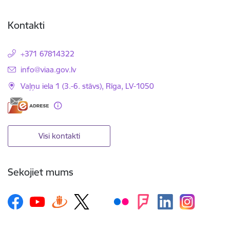
Kontakti
+371 67814322
E-pasts:
info@viaa.gov.lv
Vaļņu iela 1 (3.-6. stāvs), Rīga, LV-1050
Visi kontakti
Sekojiet mums