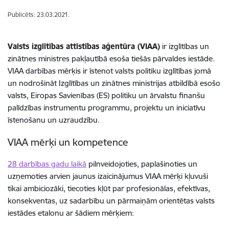
Publicēts: 23.03.2021.
Valsts izglītības attīstības aģentūra (VIAA)
ir izglītības un
zinātnes ministres pakļautībā esoša tiešās pārvaldes iestāde.
VIAA darbības mērķis ir īstenot valsts politiku izglītības jomā
un nodrošināt Izglītības un zinātnes ministrijas atbildībā esošo
valsts, Eiropas Savienības (ES) politiku un ārvalstu finanšu
palīdzības instrumentu programmu, projektu un iniciatīvu
īstenošanu un uzraudzību.
VIAA mērķi un kompetence
28 darbības gadu laikā
pilnveidojoties, paplašinoties un
uzņemoties arvien jaunus izaicinājumus VIAA mērķi kļuvuši
tikai ambiciozāki, tiecoties kļūt par profesionālas, efektīvas,
konsekventas, uz sadarbību un pārmaiņām orientētas valsts
iestādes etalonu ar šādiem mērķiem: