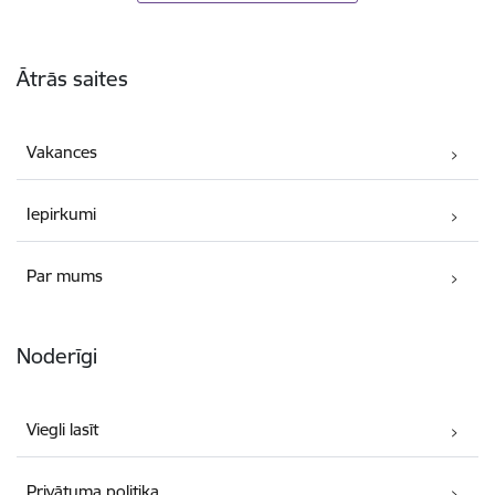
Kājene
Ātrās saites
Vakances
Iepirkumi
Par mums
Noderīgi
Viegli lasīt
Privātuma politika