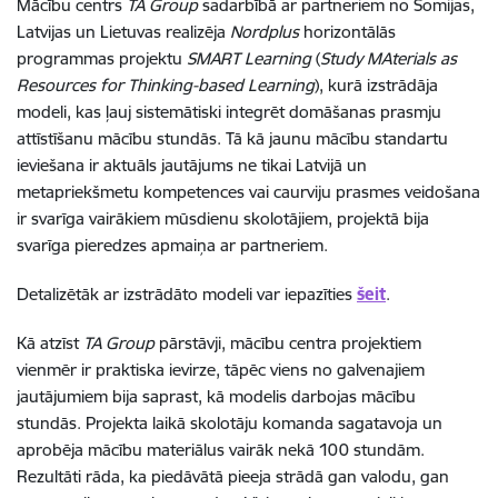
Mācību centrs
TA Group
sadarbībā ar partneriem no Somijas,
Latvijas un Lietuvas realizēja
Nordplus
horizontālās
programmas projektu
SMART Learning
(
Study MAterials as
Resources for Thinking-based Learning
), kurā izstrādāja
modeli, kas ļauj sistemātiski integrēt domāšanas prasmju
attīstīšanu mācību stundās. Tā kā jaunu mācību standartu
ieviešana ir aktuāls jautājums ne tikai Latvijā un
metapriekšmetu kompetences vai caurviju prasmes veidošana
ir svarīga vairākiem mūsdienu skolotājiem, projektā bija
svarīga pieredzes apmaiņa ar partneriem.
Detalizētāk ar izstrādāto modeli var iepazīties
šeit
.
Kā atzīst
TA Group
pārstāvji, mācību centra projektiem
vienmēr ir praktiska ievirze, tāpēc viens no galvenajiem
jautājumiem bija saprast, kā modelis darbojas mācību
stundās. Projekta laikā skolotāju komanda sagatavoja un
aprobēja mācību materiālus vairāk nekā 100 stundām.
Rezultāti rāda, ka piedāvātā pieeja strādā gan valodu, gan