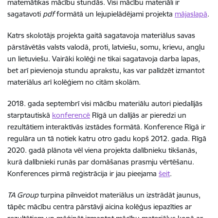
matemātikas mācību stundās. Visi mācību materiāli ir
sagatavoti
pdf
formātā un lejupielādējami projekta
mājaslapā
.
Katrs skolotājs projekta gaitā sagatavoja materiālus savas
pārstāvētās valsts valodā, proti, latviešu, somu, krievu, angļu
un lietuviešu. Vairāki kolēģi ne tikai sagatavoja darba lapas,
bet arī pievienoja stundu aprakstu, kas var palīdzēt izmantot
materiālus arī kolēģiem no citām skolām.
2018. gada septembrī visi mācību materiālu autori piedalījās
starptautiskā
konferencē
Rīgā un dalījās ar pieredzi un
rezultātiem interaktīvās izstādes formātā. Konference Rīgā ir
regulāra un tā notiek katru otro gadu kopš 2012. gada. Rīgā
2020. gadā plānota vēl viena projekta dalībnieku tikšanās,
kurā dalībnieki runās par domāšanas prasmju vērtēšanu.
Konferences pirmā reģistrācija ir jau pieejama
šeit
.
TA Group
turpina pilnveidot materiālus un izstrādāt jaunus,
tāpēc mācību centra pārstāvji aicina kolēģus iepazīties ar