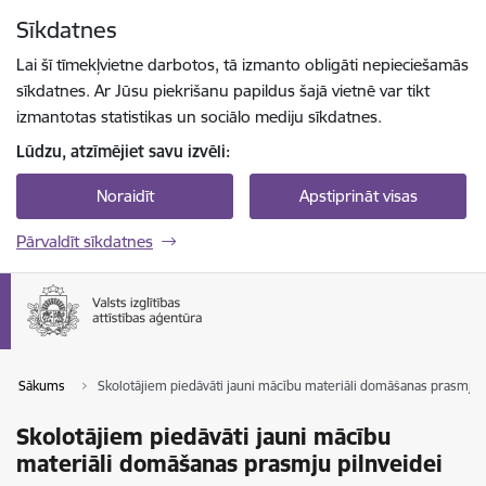
Pāriet uz lapas saturu
Sīkdatnes
Spied
lai meklētu
Enter
Lai šī tīmekļvietne darbotos, tā izmanto obligāti nepieciešamās
sīkdatnes. Ar Jūsu piekrišanu papildus šajā vietnē var tikt
izmantotas statistikas un sociālo mediju sīkdatnes.
Lūdzu, atzīmējiet savu izvēli:
Noraidīt
Apstiprināt visas
Pārvaldīt sīkdatnes
Sākums
Skolotājiem piedāvāti jauni mācību materiāli domāšanas prasmju p
Skolotājiem piedāvāti jauni mācību
materiāli domāšanas prasmju pilnveidei