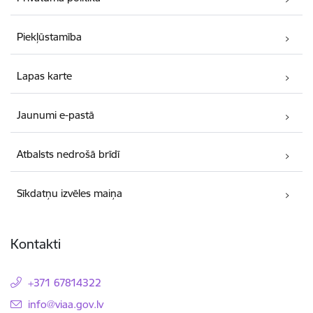
Piekļūstamība
Lapas karte
Jaunumi e-pastā
Atbalsts nedrošā brīdī
Sīkdatņu izvēles maiņa
Kontakti
+371 67814322
E-pasts:
info@viaa.gov.lv