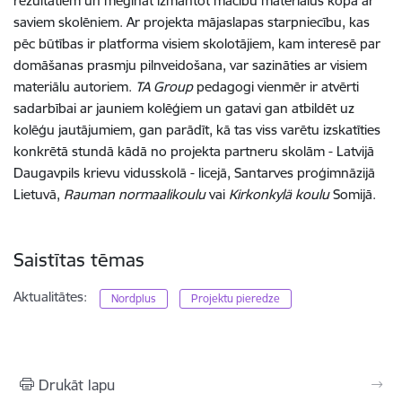
rezultātiem un mēģināt izmantot mācību materiālus kopā ar
saviem skolēniem. Ar projekta mājaslapas starpniecību, kas
pēc būtības ir platforma visiem skolotājiem, kam interesē par
domāšanas prasmju pilnveidošana, var sazināties ar visiem
materiālu autoriem.
TA Group
pedagogi vienmēr ir atvērti
sadarbībai ar jauniem kolēģiem un gatavi gan atbildēt uz
kolēģu jautājumiem, gan parādīt, kā tas viss varētu izskatīties
konkrētā stundā kādā no projekta partneru skolām - Latvijā
Daugavpils krievu vidusskolā - licejā, Santarves proģimnāzijā
Lietuvā,
Rauman normaalikoulu
vai
Kirkonkylä koulu
Somijā.
Saistītas tēmas
Aktualitātes:
Nordplus
Projektu pieredze
Drukāt lapu