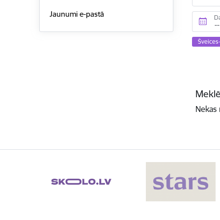
Jaunumi e-pastā
D
Šveices
Meklē
Nekas 