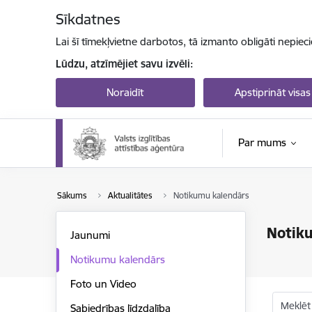
Pāriet uz lapas saturu
Sīkdatnes
Lai šī tīmekļvietne darbotos, tā izmanto obligāti nepiec
Lūdzu, atzīmējiet savu izvēli:
Noraidīt
Apstiprināt visas
Par mums
Sākums
Aktualitātes
Notikumu kalendārs
Notik
Jaunumi
Notikumu kalendārs
Foto un Video
Meklēt
Sabiedrības līdzdalība