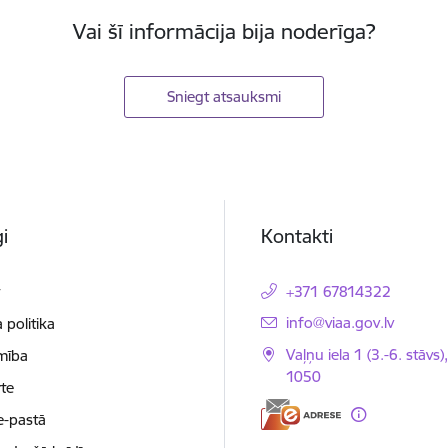
Vai šī informācija bija noderīga?
Sniegt atsauksmi
i
Kontakti
t
+371 67814322
E-pasts:
info@viaa.gov.lv
 politika
Vaļņu iela 1 (3.-6. stāvs)
mība
1050
te
e-pastā