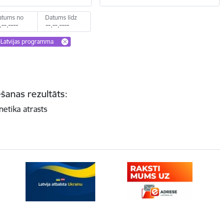
atums no
Datums līdz
-Latvijas programma
šanas rezultāts:
netika atrasts