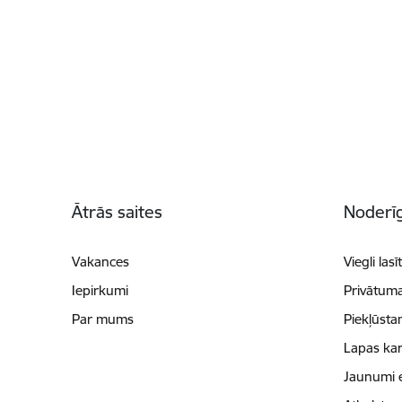
Kājene
Ātrās saites
Noderīg
Vakances
Viegli lasī
Iepirkumi
Privātuma
Par mums
Piekļūsta
Lapas kar
Jaunumi 