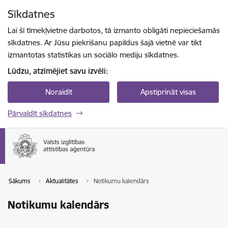
Pāriet uz lapas saturu
Sīkdatnes
Spied
lai meklētu
Enter
Lai šī tīmekļvietne darbotos, tā izmanto obligāti nepieciešamās
sīkdatnes. Ar Jūsu piekrišanu papildus šajā vietnē var tikt
izmantotas statistikas un sociālo mediju sīkdatnes.
Lūdzu, atzīmējiet savu izvēli:
Noraidīt
Apstiprināt visas
Pārvaldīt sīkdatnes
Sākums
Aktualitātes
Notikumu kalendārs
Notikumu kalendārs