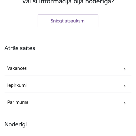
Vai šī informācija bija noderīga?
Sniegt atsauksmi
Kājene
Ātrās saites
Vakances
Iepirkumi
Par mums
Noderīgi