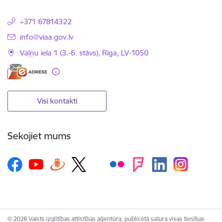
+371 67814322
E-pasts:
info@viaa.gov.lv
Vaļņu iela 1 (3.-6. stāvs), Rīga, LV-1050
Visi kontakti
Sekojiet mums
© 2026 Valsts izglītības attīstības aģentūra, publicētā satura visas tiesības