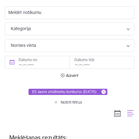
Meklēt notikumu
Kategorija
Norises vieta
Datums no
Datums līdz
Aizvērt
ES Jauno zinātnieku konkurss (EUCYS)
Notīrīt filtrus
Meklēšanas rezultāts: