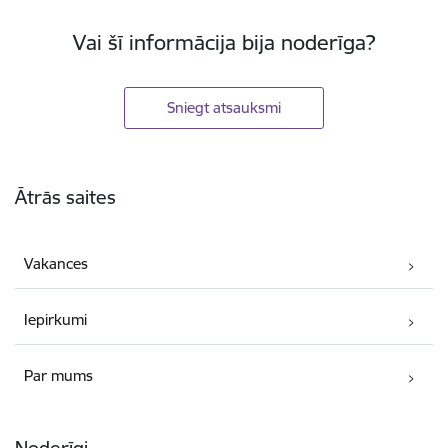
Vai šī informācija bija noderīga?
Sniegt atsauksmi
Kājene
Ātrās saites
Vakances
Iepirkumi
Par mums