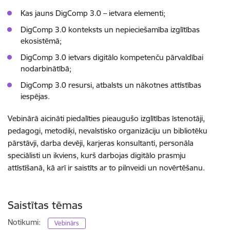
Kas jauns DigComp 3.0 – ietvara elementi;
DigComp 3.0 konteksts un nepieciešamība izglītības
ekosistēmā;
DigComp 3.0 ietvars digitālo kompetenču pārvaldībai
nodarbinātībā;
DigComp 3.0 resursi, atbalsts un nākotnes attīstības
iespējas.
Vebinārā aicināti piedalīties pieaugušo izglītības īstenotāji,
pedagogi, metodiķi, nevalstisko organizāciju un bibliotēku
pārstāvji, darba devēji, karjeras konsultanti, personāla
speciālisti un ikviens, kurš darbojas digitālo prasmju
attīstīšanā, kā arī ir saistīts ar to pilnveidi un novērtēšanu.
Saistītas tēmas
Notikumi:
Vebinārs