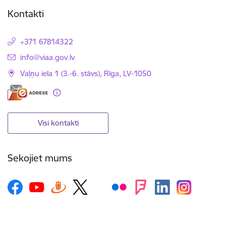
Kontakti
+371 67814322
E-pasts:
info@viaa.gov.lv
Vaļņu iela 1 (3.-6. stāvs), Rīga, LV-1050
Visi kontakti
Sekojiet mums