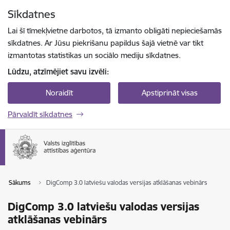
Pāriet uz lapas saturu
Sīkdatnes
Spied
lai meklētu
Enter
Lai šī tīmekļvietne darbotos, tā izmanto obligāti nepieciešamās
sīkdatnes. Ar Jūsu piekrišanu papildus šajā vietnē var tikt
izmantotas statistikas un sociālo mediju sīkdatnes.
Lūdzu, atzīmējiet savu izvēli:
Noraidīt
Apstiprināt visas
Pārvaldīt sīkdatnes
Sākums
DigComp 3.0 latviešu valodas versijas atklāšanas vebinārs
DigComp 3.0 latviešu valodas versijas
atklāšanas vebinārs