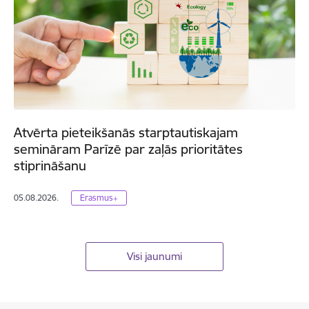
Atvērta pieteikšanās starptautiskajam
semināram Parīzē par zaļās prioritātes
stiprināšanu
05.08.2026.
Erasmus+
Visi jaunumi