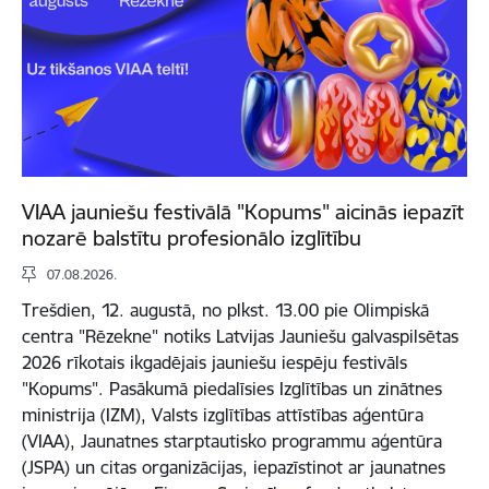
VIAA jauniešu festivālā "Kopums" aicinās iepazīt
nozarē balstītu profesionālo izglītību
07.08.2026.
Trešdien, 12. augustā, no plkst. 13.00 pie Olimpiskā
centra "Rēzekne" notiks Latvijas Jauniešu galvaspilsētas
2026 rīkotais ikgadējais jauniešu iespēju festivāls
"Kopums". Pasākumā piedalīsies Izglītības un zinātnes
ministrija (IZM), Valsts izglītības attīstības aģentūra
(VIAA), Jaunatnes starptautisko programmu aģentūra
(JSPA) un citas organizācijas, iepazīstinot ar jaunatnes