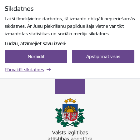
Pāriet uz lapas saturu
Sīkdatnes
Spied
lai meklētu
Enter
Lai šī tīmekļvietne darbotos, tā izmanto obligāti nepieciešamās
sīkdatnes. Ar Jūsu piekrišanu papildus šajā vietnē var tikt
izmantotas statistikas un sociālo mediju sīkdatnes.
Lūdzu, atzīmējiet savu izvēli:
Noraidīt
Apstiprināt visas
Pārvaldīt sīkdatnes
Valsts izglītības attīstības aģentūra