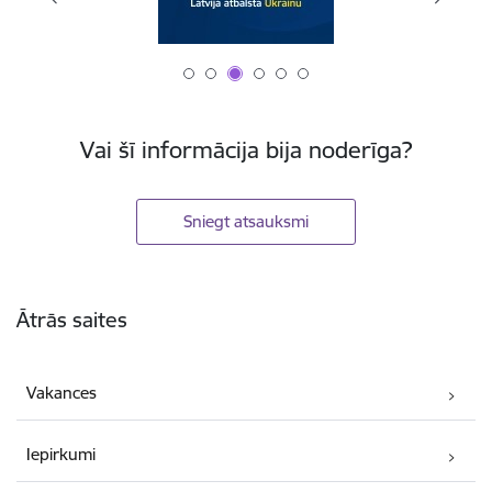
Vai šī informācija bija noderīga?
Sniegt atsauksmi
Kājene
Ātrās saites
Vakances
Iepirkumi