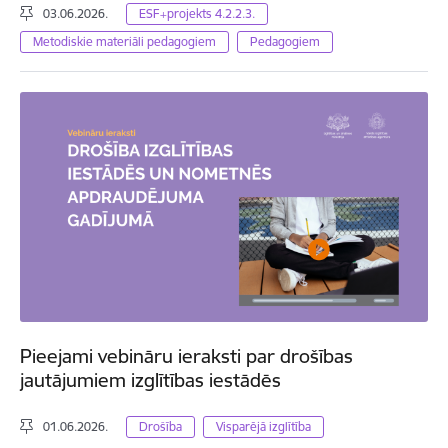
03.06.2026.
ESF+projekts 4.2.2.3.
Metodiskie materiāli pedagogiem
Pedagogiem
Pieejami vebināru ieraksti par drošības
jautājumiem izglītības iestādēs
01.06.2026.
Drošība
Visparējā izglītība