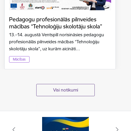
Pedagogu profesionālās pilnveides
mācības “Tehnoloģiju skolotāju skola”
13.–14. augustā Ventspilī norisināsies pedagogu
profesionālās pilnveides mācības “Tehnoloģiju
skolotāju skola”, uz kurām aicināti…
Mācības
Visi notikumi