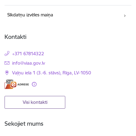
Sīkdatņu izvēles maiņa
Kontakti
+371 67814322
E-pasts:
info@viaa.gov.lv
Vaļņu iela 1 (3.-6. stāvs), Rīga, LV-1050
Visi kontakti
Sekojiet mums