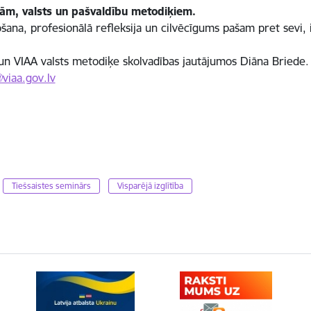
m, valsts un pašvaldību metodiķiem.
na, profesionālā refleksija un cilvēcīgums pašam pret sevi, 
 un VIAA valsts metodiķe skolvadības jautājumos Diāna Briede.
viaa.gov.lv
Tiešsaistes seminārs
Visparējā izglītība