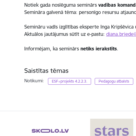
Notiek gada noslēguma seminārs
vadības komandā
Semināra galvenā tēma: personīgo resursu atjaunoša
Semināru vadīs izglītības eksperte Inga Kripšēvica
Aktuālos jautājumus sūtīt uz e-pastu:
diana.briede@
Informējam, ka seminārs
netiks ierakstīts
.
Saistītas tēmas
Notikumi:
ESF+projekts 4.2.2.3.
Pedagogu atbalsts