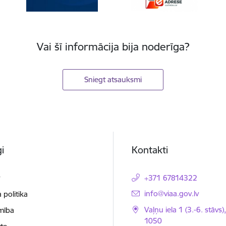
Vai šī informācija bija noderīga?
Sniegt atsauksmi
i
Kontakti
t
+371 67814322
E-pasts:
info@viaa.gov.lv
 politika
Vaļņu iela 1 (3.-6. stāvs)
mība
1050