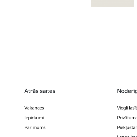
Kājene
Ātrās saites
Noderīg
Vakances
Viegli lasī
Iepirkumi
Privātuma
Par mums
Piekļūsta