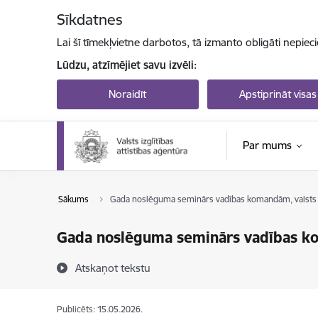
Pāriet uz lapas saturu
Sīkdatnes
Lai šī tīmekļvietne darbotos, tā izmanto obligāti nepiec
Lūdzu, atzīmējiet savu izvēli:
Noraidīt
Apstiprināt visas
Par mums
Sākums
Gada noslēguma seminārs vadības komandām, valsts
Gada noslēguma seminārs vadības ko
Atskaņot tekstu
Publicēts: 15.05.2026.