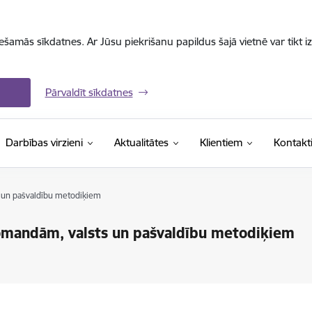
iešamās sīkdatnes. Ar Jūsu piekrišanu papildus šajā vietnē var tikt i
Pārvaldīt sīkdatnes
Darbības virzieni
Aktualitātes
Klientiem
Kontakt
 un pašvaldību metodiķiem
mandām, valsts un pašvaldību metodiķiem